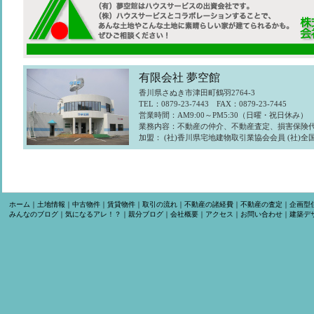
有限会社 夢空館
香川県さぬき市津田町鶴羽2764-3
TEL：0879-23-7443 FAX：0879-23-7445
営業時間：AM9:00～PM5:30（日曜・祝日休み）
業務内容：不動産の仲介、不動産査定、損害保険
加盟： (社)香川県宅地建物取引業協会会員 (社)
ホーム
｜
土地情報
｜
中古物件
｜
賃貸物件
｜
取引の流れ
｜
不動産の諸経費
｜
不動産の査定
｜
企画型
みんなのブログ
｜
気になるアレ！？
｜
親分ブログ
｜
会社概要
｜
アクセス
｜
お問い合わせ
｜
建築デ