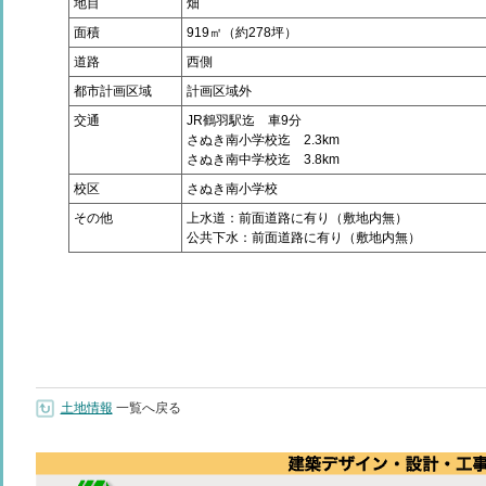
地目
畑
面積
919㎡（約278坪）
道路
西側
都市計画区域
計画区域外
交通
JR鶴羽駅迄 車9分
さぬき南小学校迄 2.3km
さぬき南中学校迄 3.8km
校区
さぬき南小学校
その他
上水道：前面道路に有り（敷地内無）
公共下水：前面道路に有り（敷地内無）
土地情報
一覧へ戻る