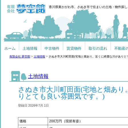
香川県東かがわ市、さぬき市で住まいの土地・物件探し
ホーム
土地情報
中古物件
賃貸物件
取引の流れ
不動産
有限会社 夢空館
>
土地情報
>
さぬき市大川町田面(宅地と畑あり。近くに綺麗な川がありと
土地情報
さぬき市大川町田面(宅地と畑あり
りとても良い雰囲気です。)
登録日 2026年7月 1日
価格
200万円（現状有姿）