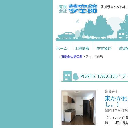
香川県東かがわ市
ホーム
土地情報
中古物件
賃貸
有限会社 夢空館
>
フィネス白鳥
POSTS TAGGED 
賃貸物件
東かがわ
し。）
登録日 2021年5
【フィネス白鳥
通 JR白鳥駅