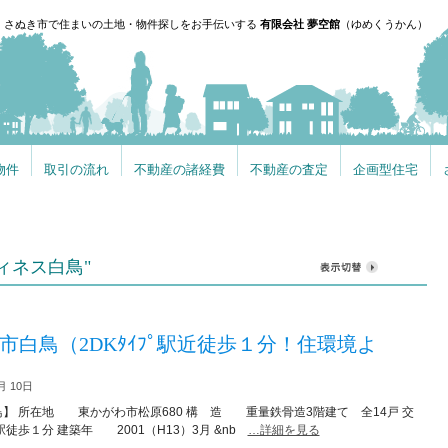
、さぬき市で住まいの土地・物件探しをお手伝いする
有限会社 夢空館
（ゆめくうかん）
物件
取引の流れ
不動産の諸経費
不動産の査定
企画型住宅
"フィネス白鳥"
市白鳥（2DKﾀｲﾌﾟ駅近徒歩１分！住環境よ
月 10日
】 所在地 東かがわ市松原680 構 造 重量鉄骨造3階建て 全14戸 交
徒歩１分 建築年 2001（H13）3月 &nb
…詳細を見る