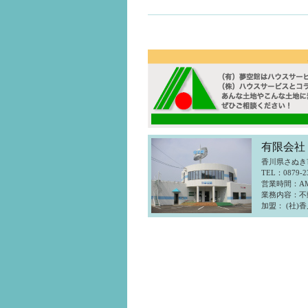
有限会社
香川県さぬき市
TEL：0879-2
営業時間：AM
業務内容：不
加盟： (社