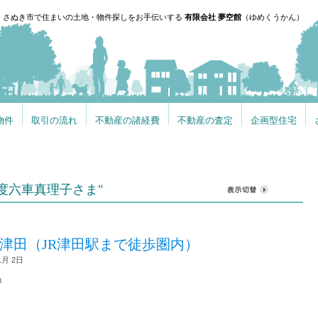
、さぬき市で住まいの土地・物件探しをお手伝いする
有限会社 夢空館
（ゆめくうかん）
物件
取引の流れ
不動産の諸経費
不動産の査定
企画型住宅
 "志度六車真理子さま"
津田（JR津田駅まで徒歩圏内）
1月 2日
る