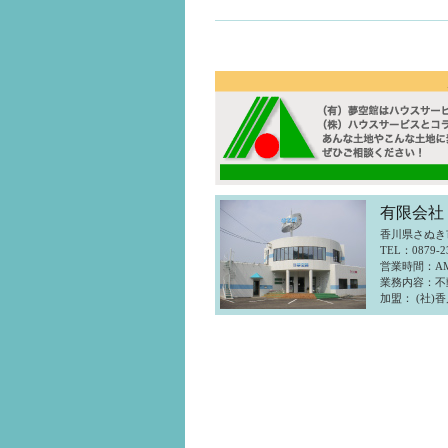
有限会社
香川県さぬき市
TEL：0879-2
営業時間：AM
業務内容：不
加盟： (社