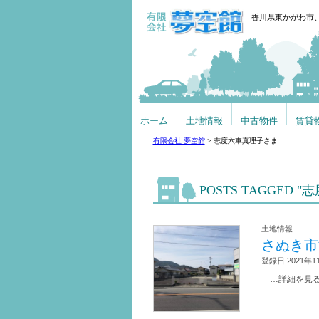
香川県東かがわ市
ホーム
土地情報
中古物件
賃貸
有限会社 夢空館
>
志度六車真理子さま
POSTS TAGGED
土地情報
さぬき市
登録日 2021年1
…詳細を見