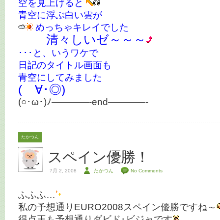
空を見上げると
青空に浮ぶ白い雲が
めっちゃキレイでした
清々しいゼ～～～
･･･と、いうワケで
日記のタイトル画面も
青空にしてみました
(ゝ∀･◎)
(○･ω･)ﾉ————-end————-
たかつん
スペイン優勝！
7月 2, 2008
たかつん
No Comments
ふふふ…
私の予想通りEURO2008スペイン優勝ですね～
得点王も予想通りダビド･ビジャです