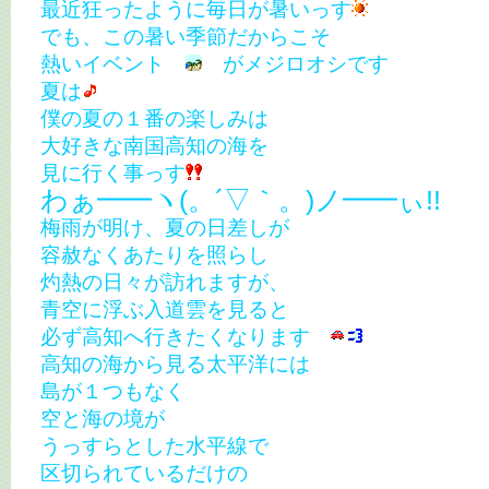
最近狂ったように毎日が暑いっす
でも、この暑い季節だからこそ
熱いイベント
がメジロオシです
夏は
僕の夏の１番の楽しみは
大好きな南国高知の海を
見に行く事っす
わぁ━━ヽ(。´▽｀。)ノ━━ぃ!!
梅雨が明け、夏の日差しが
容赦なくあたりを照らし
灼熱の日々が訪れますが、
青空に浮ぶ入道雲を見ると
必ず高知へ行きたくなります
高知の海から見る太平洋には
島が１つもなく
空と海の境が
うっすらとした水平線で
区切られているだけの