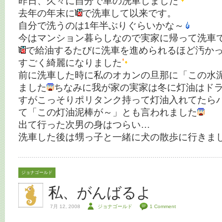
昨日、久々に自分で車の洗車しました
去年の年末に
で洗車して以来です。
自分で洗うのは1年半ぶりぐらいかな～
今はマンション暮らしなので実家に帰って洗車
で給油するたびに洗車を進められるほど汚か
すごく綺麗になりました
前に洗車した時に私のオカンの旦那に「この水
ました
ちなみに我が家の実家は冬に灯油はド
すがこっそりポリタンク持って灯油入れてたら
て「この灯油泥棒が～」とも言われました
出て行った次男の身はつらい…
洗車した後は甥っ子と一緒に犬の散歩に行きま
ジョナゴールド
私、がんばるよ
7月 12, 2008
ジョナゴールド
1 Comment