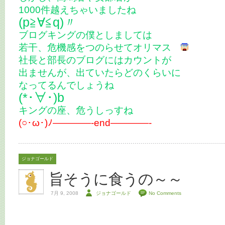
1000件越えちゃいましたね
(p≧∀≦q)〃
ブログキングの僕としましては
若干、危機感をつのらせてオリマス
社長と部長のブログにはカウントが
出ませんが、出ていたらどのくらいに
なってるんでしょうね
(*･∀･)b
キングの座、危うしっすね
(○･ω･)ﾉ————-end————-
ジョナゴールド
旨そうに食うの～～
7月 9, 2008
ジョナゴールド
No Comments