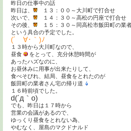
昨日の仕事中の話
昨日は、
１３：００～大川町で打合せ
次いで、
１４：３０～高松の円座で打合せ
その後、
１５：３０～同高松市飯田町の業者
という具合の予定でした。
(´ゝ∀･｀)ﾉ
１３時から大川町なので、
昼食
をとって、充分休憩時間が
あったハズなのに、
お昼休みに用事が出来たりして、
食べそびれ、結局、昼食をとれたのが
飯田町の業者さん宅の帰り道
１６時前頃でした。
d(´д｀o)
でも、昨日は１７時から
営業の会議があるので、
ゆっくり昼食をとれない為、
やむなく、屋島のマクドナルド