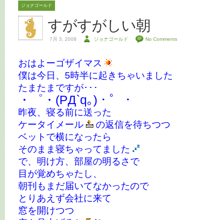
ジョナゴールド
すがすがしい朝
7月 3, 2008
ジョナゴールド
No Comments
おはよーゴザイマス
僕は今日、5時半に起きちゃいました
たまたまですが･･･
・゜・(PД`q｡)・゜・
昨夜、寝る前に送った
ケータイメール
の返信を待ちつつ
ベットで横になったら
そのまま寝ちゃってました
で、明け方、部屋の明るさで
目が覚めちゃたし、
朝刊もまだ届いてなかったので
とりあえず会社に来て
窓を開けつつ