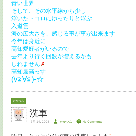
青い世界
そして、その水平線から少し
浮いたトコロにゆったりと浮ぶ
入道雲
海の広大さを、感じる事が事が出来ます
今年は身近に
高知愛好者がいるので
去年より行く回数が増えるかも
しれません
高知最高っす
(v≧∀≦)-☆
たかつん
洗車
7月 14, 2008
たかつん
No Comments