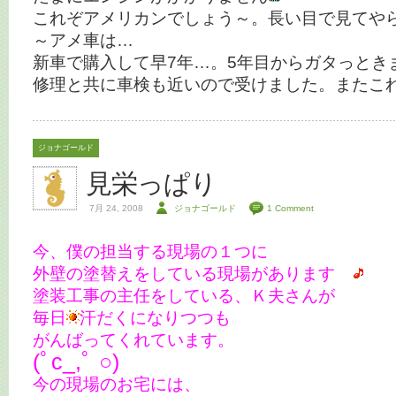
これぞアメリカンでしょう～。長い目で見てや
～アメ車は…
新車で購入して早7年…。5年目からガタっとき
修理と共に車検も近いので受けました。またこ
ジョナゴールド
見栄っぱり
7月 24, 2008
ジョナゴールド
1 Comment
今、僕の担当する現場の１つに
外壁の塗替えをしている現場があります
塗装工事の主任をしている、Ｋ夫さんが
毎日
汗だくになりつつも
がんばってくれています。
(ﾟc_,ﾟ ○)
今の現場のお宅には、