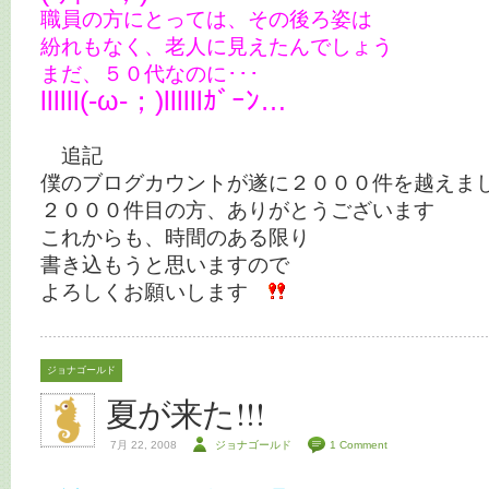
職員の方にとっては、その後ろ姿は
紛れもなく、老人に見えたんでしょう
まだ、５０代なのに･･･
llllll(-ω-；)llllllｶﾞｰﾝ…
追記
僕のブログカウントが遂に２０００件を越えま
２０００件目の方、ありがとうございます
これからも、時間のある限り
書き込もうと思いますので
よろしくお願いします
ジョナゴールド
夏が来た!!!
7月 22, 2008
ジョナゴールド
1 Comment