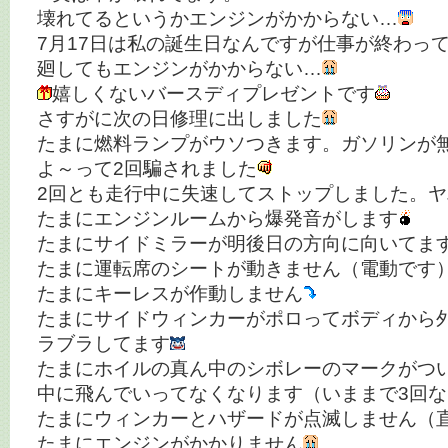
壊れてるというかエンジンがかからない…
7月17日は私の誕生日なんですが仕事が終わっ
廻してもエンジンがかからない…
嬉しくないバースディプレゼントです
さすがに次の日修理に出しました
たまに燃料ランプがウソつきます。ガソリンが
よ～って2回騙されました
2回とも走行中に失速してストップしました。ヤ
たまにエンジンルームから爆発音がします
たまにサイドミラーが明後日の方向に向いてま
たまに運転席のシートが動きません（電動です
たまにキーレスが作動しません
たまにサイドウィンカーがポロってボディから
ラブラしてます
たまにホイルの真ん中のシボレーのマークがつ
中に飛んでいってなくなります（いままで3回
たまにウィンカーとハザードが点滅しません（
たまにエンジンがかかりません