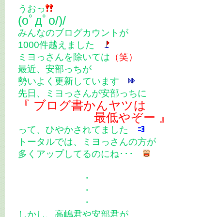
うおっ
(oﾟдﾟo/)/
みんなのブログカウントが
1000件越えました
ミヨっさんを除いては
（笑）
最近、安部っちが
勢いよく更新しています
先日、ミヨっさんが安部っちに
『 ブログ書かんヤツは
最低やぞー 』
って、ひやかされてました
トータルでは、ミヨっさんの方が
多くアップしてるのにね･･･
・
・
・
しかし、高嶋君や安部君が