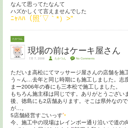
なんて思ってたなんて
ハズかしくて言えませんでした
ﾆｬﾊﾊ（照´▽｀*）>”
たかつん
現場の前はケーキ屋さん
7月 7, 2008
たかつん
No Comments
ただいま高松にてマッサージ屋さんの店舗を施
う～ん…去年と同じ時期にも施工しました。志
まー2006年の春にも三本松で施工しました。
もちろん施主様は同じです。ありがとうござい
後、徳島にも2店舗あります。そこは県外なの
が…。
5店舗経営すごいっす
今、施工中の現場はレインボー通り沿いで道の向