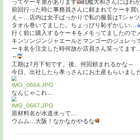
ってケーキ屋があります
戦艦大和さんにはわ
前回行った時に事務員さんに頼まれてケーキ買
え～…店内は女子ばっかりで私の服装はTシャ
タオル巻いてました。ちょっぴり恥ずかしい…
行く前に購入するケーキをメモってましたので
キンソンジンジャエールとマンゴーのジュレっ
ーキ名を注文した時何故か店員さん笑ってます
～
工期は7月下旬です。後、何回頼まれるかな～
今日、出社したら孝っさんにお土産もらいまし
なんじゃこれ…
原材料名が水道水って…
ウムム…大阪！なかなかやるな