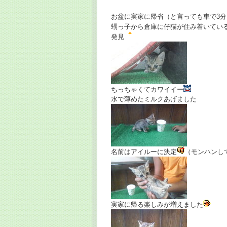
お盆に実家に帰省（と言っても車で3分
甥っ子から倉庫に仔猫が住み着いてい
発見
ちっちゃくてカワイイー
水で薄めたミルクあげました
名前はアイルーに決定
（モンハンし
実家に帰る楽しみが増えました