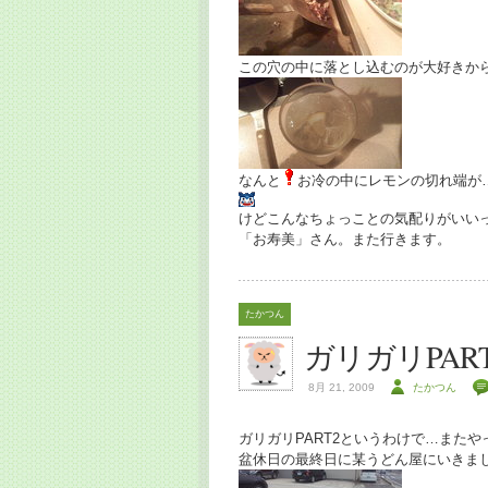
この穴の中に落とし込むのが大好きか
なんと
お冷の中にレモンの切れ端が
けどこんなちょっことの気配りがいい
「お寿美」さん。また行きます。
たかつん
ガリガリPART
8月 21, 2009
たかつん
ガリガリPART2というわけで…また
盆休日の最終日に某うどん屋にいきま