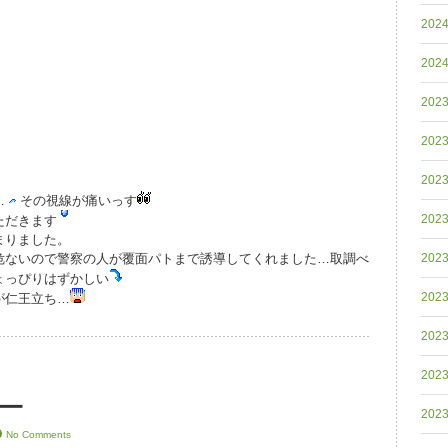
202
202
202
202
202
…
その視線が痛いっす
202
ただきます
まりました。
危ないので警察の人が覆面パトまで誘導してくれました…取調べ
202
ょっぴりはずかしい
202
が仁王立ち…
202
202
ー
202
No Comments