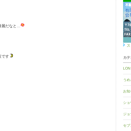
綺麗だなと…
ス
夜です
カテ
LO
うめ
お知
ショ
ジョ
セブ