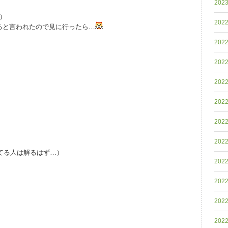
202
）
202
ると言われたので見に行ったら…
202
202
202
202
202
202
てる人は解るはず…）
202
202
202
202