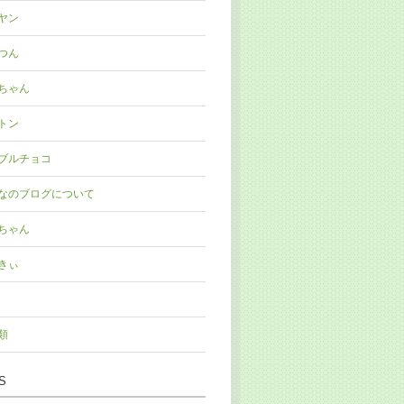
ヤン
つん
ちゃん
トン
ブルチョコ
なのブログについて
ちゃん
きぃ
類
S