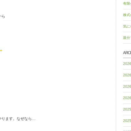
有限
株式
から
気に
親分
ARC
202
202
202
202
202
やります。なぜなら…
202