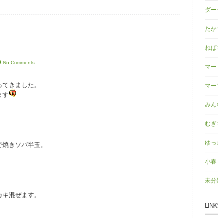
ダー
たか
ねぱ
No Comments
マー
ってきました。
マー
ます
みん
むぎ
ゆっ
で焼きソバ半玉。
小春
未分
カキ混ぜます。
LINK