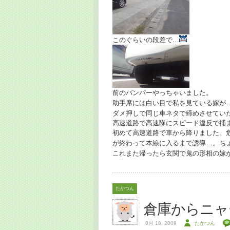
このぐらいの段差で…
前のバンパーやっちゃいました。
助手席には白い目で私を見ている嫁が
ダメ押しで同じ車ネタで締めさせてい
高速道路で高速隊にスピード違反で捕
初めて高速道路で車から降りました。
が終わって本線に入るまで誘導…。ち
これまた帰ったら玄関で鬼の形相の嫁
たかつん
倉庫からニャ
8月 18, 2009
たかつん