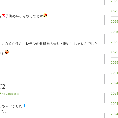
202
202
ら
子供の時からやってます
202
202
202
…。なんか微かにレモンの柑橘系の香りと味が…しませんでした
202
っす
202
202
2
202
202
No Comments
202
やっちゃいました
した。
202