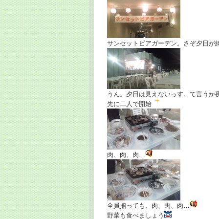
サンセットビアガーデン。さぞ夕日が
うん。夕日は見えないっす。て言うか
先に二人で開始
肉、肉、肉…
全員揃っても、肉、肉、肉…
野菜も食べましょう