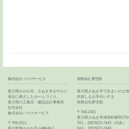
株式会社ハウスサービス
有限会社 夢空館
香川県かがわ市、さぬき市を中心に
香川県さぬき市で住まいの土
地元に根ざしたホームづくり。
件探しをお手伝いする
香川県の工務店・建設設計事務所・
有限会社夢空館
住宅会社
〒769-2402
株式会社ハウスサービス
香川県さぬき市津田町鶴羽2764
〒769-2511
TEL：(0879)23-7443（代表）
香川県東かがわ市小磯449-1
FAX：(0879)23-7445