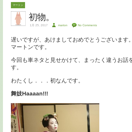
マートン
初物。
1月 25, 2017
marton
No Comments
遅いですが、あけましておめでとうございます
マートンです。
今回も車ネタと見せかけて、まったく違うお話
す。
わたくし．．．初なんです。
舞妓Haaaan!!!