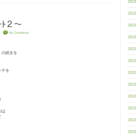
202
202
ｰﾄ２～
202
No Comments
202
202
』の続きを
202
ンチを
202
202
202
り
202
のは
て
202
202