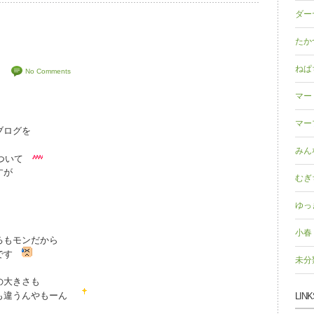
ダー
たか
ねぱ
ド
No Comments
マー
マー
ブログを
みん
について
すが
むぎ
ゆっ
小春
るもモンだから
うです
未分
の大きさも
主も違うんやもーん
LINK