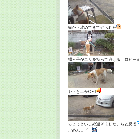
横から攻めてきてやられた
甥っ子がエサを持って逃げる…ロビー
やっとエサGET
ちょっといじめ過ぎました。ちと反省
ごめんロビー