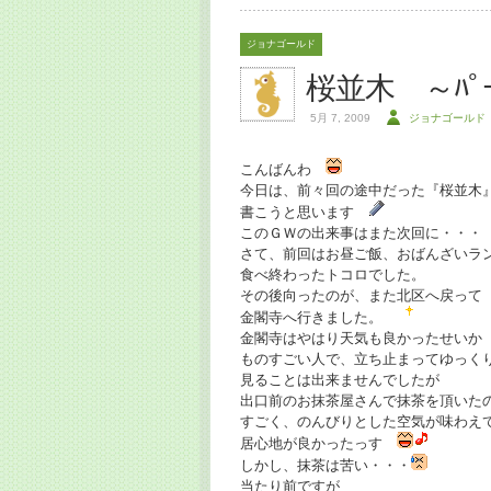
ジョナゴールド
桜並木 ～ﾊﾟ
5月 7, 2009
ジョナゴールド
こんばんわ
今日は、前々回の途中だった『桜並木
書こうと思います
このＧＷの出来事はまた次回に・・・
さて、前回はお昼ご飯、おばんざいラ
食べ終わったトコロでした。
その後向ったのが、また北区へ戻って
金閣寺へ行きました。
金閣寺はやはり天気も良かったせいか
ものすごい人で、立ち止まってゆっく
見ることは出来ませんでしたが
出口前のお抹茶屋さんで抹茶を頂いた
すごく、のんびりとした空気が味わえ
居心地が良かったっす
しかし、抹茶は苦い・・・
当たり前ですが