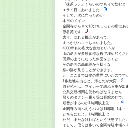
『抹茶ラテ』くらいのつもりで飲むと
エライ目にあいました
そして、次に向ったのが
本日のメイン
金閣寺から車で10分ちょっとの所にあ
原谷苑です
去年、訪れる機会があって、
すっかりハマっちゃいました。
4000坪もの広大な敷地というか
山の斜面が多種多様な桜で埋め尽くさ
回廊のようになった斜面を歩くと
その斜面の高低差から様々な
桜の姿が見ることができます。
と、ここまでは夢の世界にいたのです
1歩敷地を出ると、帰るのが大変
原谷苑へは、マイカーで訪れる事が出
公共交通機関を使わねばなりません
帰りのタクシー乗り場は長蛇の列で、
順番が来るのが1時間以上先・・・
金閣寺方面へ向うバスは1時間に1本・
どちらにせよ、1時間以上は
ただ、またなければという状態でした
そして、僕らは歩いて金閣寺駐車場へ