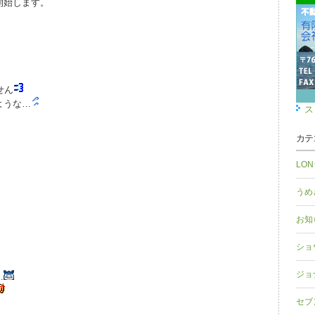
開始します。
せん
ような…
ス
カテ
LO
うめ
お知
ショ
ジョ
…
セブ