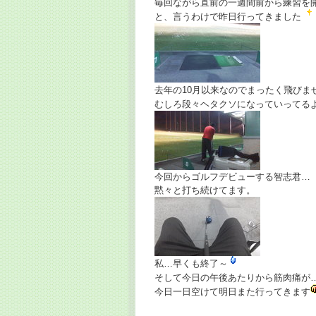
毎回ながら直前の一週間前から練習を
と、言うわけで昨日行ってきました
去年の10月以来なのでまったく飛びま
むしろ段々ヘタクソになっていってる
今回からゴルフデビューする智志君…
黙々と打ち続けてます。
私…早くも終了～
そして今日の午後あたりから筋肉痛が
今日一日空けて明日また行ってきます