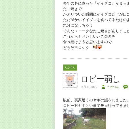
去年の冬に食った『イイダコ』がまる
たこ焼きで
かぶりついた瞬間にイイダコだけが口
ただ温かいイイダコを食べてるだけの
気分になっちゃう
そんなユニークなたこ焼きがありま
これからもおいしいたこ焼きを
食べ続けようと思いますので
どうぞヨロシク
たかつん
ロビー弱し
5月 9, 2009
たかつん
以前、実家近くのヤギの話をしました
ロビー対ヤギとい事で先日行ってきま