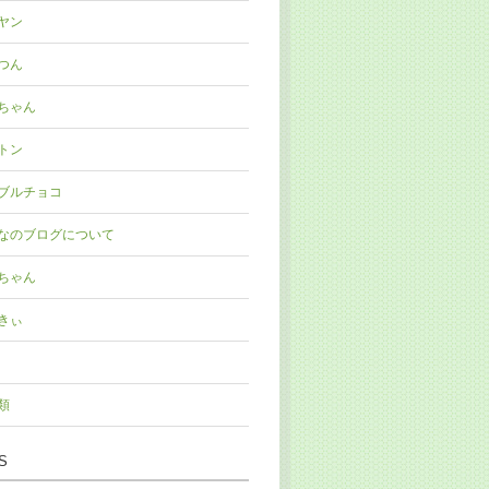
ヤン
つん
ちゃん
トン
ブルチョコ
なのブログについて
ちゃん
きぃ
類
S