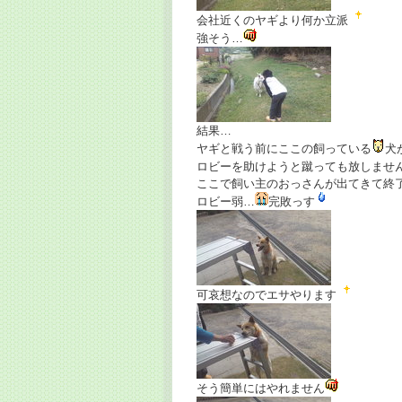
会社近くのヤギより何か立派
強そう…
結果…
ヤギと戦う前にここの飼っている
犬
ロビーを助けようと蹴っても放しませ
ここで飼い主のおっさんが出てきて終
ロビー弱…
完敗っす
可哀想なのでエサやります
そう簡単にはやれません