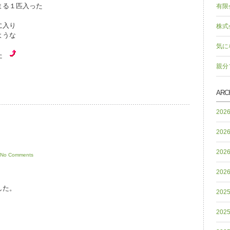
まる１匹入った
有限
に入り
株式
ような
気に
した
親分
ARC
202
202
202
No Comments
202
。
した。
202
202