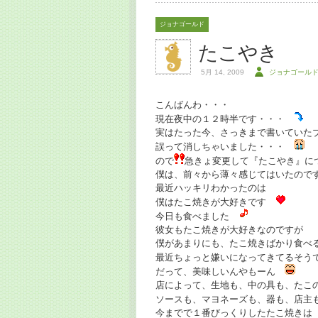
ジョナゴールド
たこやき
5月 14, 2009
ジョナゴール
こんばんわ・・・
現在夜中の１２時半です・・・
実はたった今、さっきまで書いていた
誤って消しちゃいました・・・
ので
急きょ変更して『たこやき』
僕は、前々から薄々感じてはいたので
最近ハッキリわかったのは
僕はたこ焼きが大好きです
今日も食べました
彼女もたこ焼きが大好きなのですが
僕があまりにも、たこ焼きばかり食べ
最近ちょっと嫌いになってきてるそ
だって、美味しいんやもーん
店によって、生地も、中の具も、たこ
ソースも、マヨネーズも、器も、店
今までで１番びっくりしたたこ焼きは