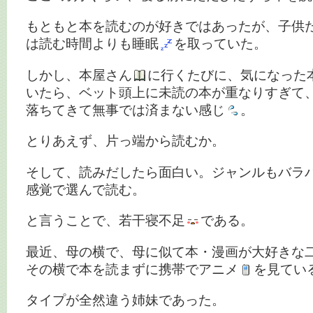
もともと本を読むのが好きではあったが、子供
は読む時間よりも睡眠
を取っていた。
しかし、本屋さん
に行くたびに、気になった
いたら、ベット頭上に未読の本が重なりすぎて
落ちてきて無事では済まない感じ
。
とりあえず、片っ端から読むか。
そして、読みだしたら面白い。ジャンルもバラ
感覚で選んで読む。
と言うことで、若干寝不足
である。
最近、母の横で、母に似て本・漫画が大好きな
その横で本を読まずに携帯でアニメ
を見てい
タイプが全然違う姉妹であった。