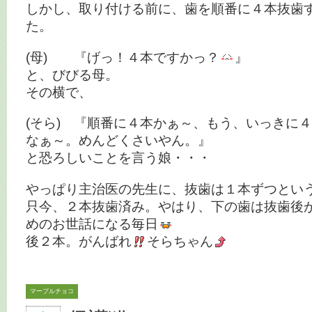
しかし、取り付ける前に、歯を順番に４本抜歯
た。
(母) 『げっ！４本ですかっ？
』
と、びびる母。
その横で、
(そら) 『順番に４本かぁ～、もう、いっきに
なぁ～。めんどくさいやん。』
と恐ろしいことを言う娘・・・
やっぱり主治医の先生に、抜歯は１本ずつとい
只今、２本抜歯済み。やはり、下の歯は抜歯後
めのお世話になる毎日
後２本。がんばれ
そらちゃん
マーブルチョコ