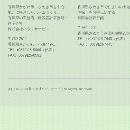
香川県かがわ市、さぬき市を中心に
香川県さぬき市で住まいの土
地元に根ざしたホームづくり。
件探しをお手伝いする
香川県の工務店・建設設計事務所・
有限会社夢空館
住宅会社
〒769-2402
株式会社ハウスサービス
香川県さぬき市津田町鶴羽2764
〒769-2511
TEL：(0879)23-7443（代表）
香川県東かがわ市小磯449-1
FAX：(0879)23-7445
TEL: (0879)25-8444（代表）
FAX: (0879)25-8591
(c) 2007-2014 株式会社ハウスサービスAll Rights Reserved.