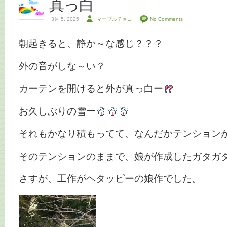
真っ白
3月 5, 2025
マーブルチョコ
No Comments
朝起きると、静か～な感じ？？？
外の音がしな～い？
カーテンを開けると外が真っ白ー
お久しぶりの雪ー
それもかなり積もってて、なんだかテンション
そのテンションのままで、娘が作成したガタガ
さすが、工作がヘタッピーの娘作でした。