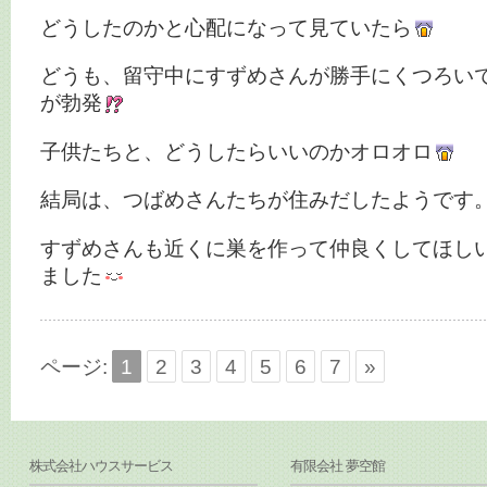
どうしたのかと心配になって見ていたら
どうも、留守中にすずめさんが勝手にくつろい
が勃発
子供たちと、どうしたらいいのかオロオロ
結局は、つばめさんたちが住みだしたようです
すずめさんも近くに巣を作って仲良くしてほし
ました
ページ:
1
2
3
4
5
6
7
»
株式会社ハウスサービス
有限会社 夢空館