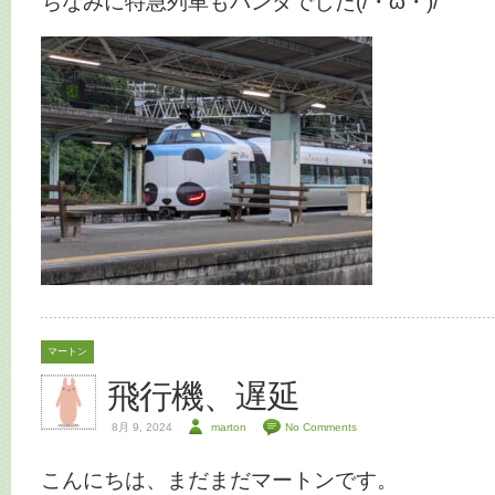
ちなみに特急列車もパンダでした(/・ω・)/
マートン
飛行機、遅延
8月 9, 2024
marton
No Comments
こんにちは、まだまだマートンです。