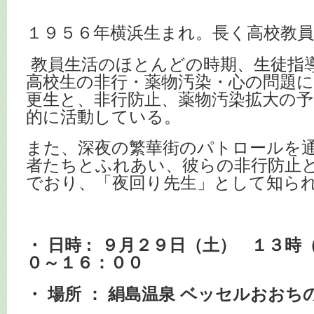
１９５６年横浜生まれ。長く高校教
教員生活のほとんどの時期、生徒指
高校生の非行・薬物汚染・心の問題
更生と、非行防止、薬物汚染拡大の
的に活動している。
また、深夜の繁華街のパトロールを
者たちとふれあい、彼らの非行防止
でおり、「夜回り先生」として知ら
・ 日時 : ９月２９日（土）
１３時
０～１６：００
・ 場所 ： 絹島温泉
ベッセルおおち