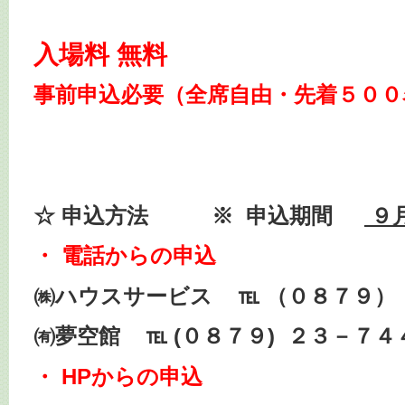
入場料 無料
事前申
込必要（全席自由・先着５００
☆ 申込方法 ※ 申込期間
９
・ 電話からの申込
㈱ハウスサービス ℡ （０８７９）
㈲夢空館 ℡ (０８７９) ２３－７４
・ HPからの申込